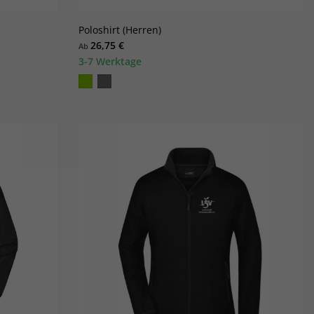
Poloshirt (Herren)
26,75 €
Ab
3-7 Werktage
×
×
×
×
en