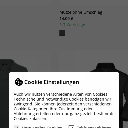
Mütze ohne Umschlag
14,00 €
3-7 Werktage
Cookie Einstellungen
Auch wir nutzen verschiedene Arten von Cookies.
Technische und notwendige Cookies benötigen wir
unschliste erstellen
nmelden
zwingend. Sie können jederzeit den verschiedenen
(modalTitle))
Cookie-Kategorien Ihre Zustimmung oder
Ablehnung erteilen oder nur ganz gezielt bestimmte
hre Wunschlisten
Cookies zulassen.
Name der Wunschliste
ie müssen angemeldet sein, um Artikel Ihrer Wunschliste hinzufüg
((confirmMessage))
zu können.
Notwendige Cookies
Zahlungsanbieter