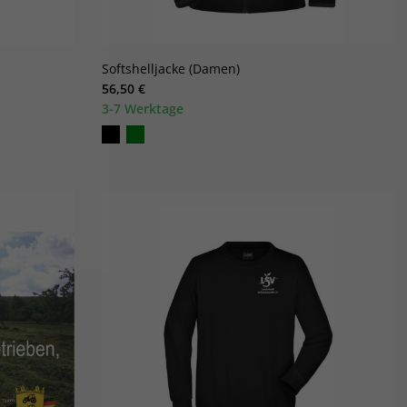
)
n
n
Softshelljacke (Damen)
56,50 €
3-7 Werktage