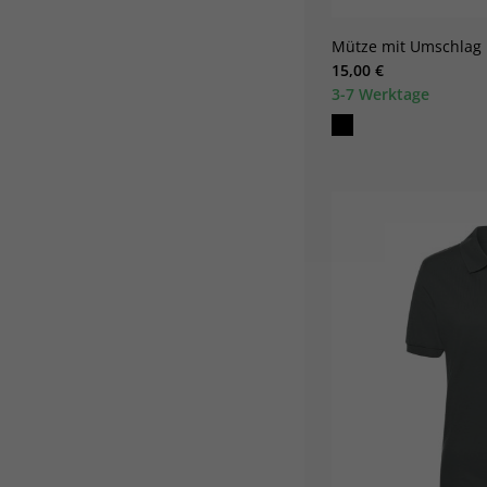
Mütze mit Umschlag
15,00 €
3-7 Werktage
W
A
(
I
S