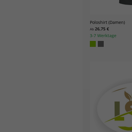
add_circle_outline
Poloshirt (Damen)
26,75 €
Ab
3-7 Werktage