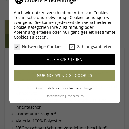
Cookie Einstellungen
×
×
Auch wir nutzen verschiedene Arten von Cookies.
Wunschliste erstellen
Anmelden
Technische und notwendige Cookies benötigen wir
zwingend. Sie können jederzeit den verschiedenen
BESCHREIBUNG
GRÖSSENTABELLE
Cookie-Kategorien Ihre Zustimmung oder
×
Ihre Wunschlisten
Name der Wunschliste
Sie müssen angemeldet sein, um Artikel Ihrer
Ablehnung erteilen oder nur ganz gezielt bestimmte
Cookies zulassen.
Wunschliste hinzufügen zu können.
DOWNLOADS
Neue Liste anlegen
Notwendige Cookies
Zahlungsanbieter
add_circle_outline
Abbrechen
Anmelden
Softshelljacke ohne Kapuze
ALLE AKZEPTIEREN
Abbrechen
Wunschliste erstellen
angenehmes und weiches Softshellmaterial (2-lagig)
Wasserabweisend, winddicht und atmungsakitv
NUR NOTWENDIGE COOKIES
Innenseite aus weichem Microfleece
Durchgehend hinterlegter Front - Reißverschluss mit
Benutzerdefinierte Cookie Einstellungen
Kinnschutz
Datenschutz
Impressum
Zwei seitliche Taschen mit Reißverschluss, zwei
Innentaschen
Grammatur: 280g/m²
Material 100% Polyester
30°C waschbar (Achtung Veredelung beachten!)