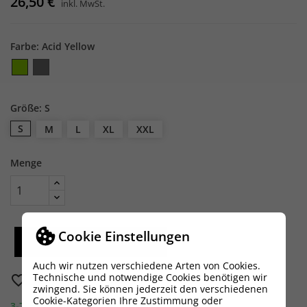
26,50 €
inkl. MwSt.
Farbe: Acid Yellow
Acid
Dark
Yellow
Grey
Größe: S
S
M
L
XL
XXL
Menge
Cookie Einstellungen
IN DEN WARENKORB
×
×
Auch wir nutzen verschiedene Arten von Cookies.
Wunschliste erstellen
Anmelden
Technische und notwendige Cookies benötigen wir
favorite_border
Auf meine Wunschliste
zwingend. Sie können jederzeit den verschiedenen
Cookie-Kategorien Ihre Zustimmung oder
3-7 Werktage